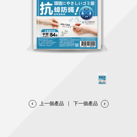
天然清潔洗劑
透過各種型態及管道與利害關係人建立友善溝通平台
股東會相關重要事項與發佈
協助解決您對產品的疑問
居家打掃工具
防蚊驅蟲
經營團隊
ESG永續發展
公司治理
代工服務
重視企業道德、遵守法治，並積極參與社會公益，追求
提升資訊透明度為遵循原則，逐步推動各項制度及辦法
我們提供完整與品質保證的代工服務(ODM/OEM)
永續發展