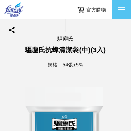
官方購物
驅塵氏
繁體中文
所有品牌
驅塵氏抗蟑清潔袋(中)(3入)
English
香氛去味
規格：54張±5%
個人護理
除濕防霉
居家清潔洗劑
使命與核心價值
利害關係人互動與經營
重大訊息
常見問題