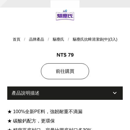
首頁
品牌產品
驅塵氏
驅塵氏抗蟑清潔袋(中)(3入)
NT$ 79
集團歷史
前往購買
財務資訊
海外代理
產品說明描述
提供年報、每季財報、法說會資訊
不斷創新突破，致力提供消費者更舒適、方便的居家生
活
★ 100%全新PE料，強韌耐重不滴漏
★ 碳酸鈣配方，更環保