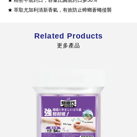
★ 精密平底封口，容量比圓底封口多30%
★ 萃取尤加利清新香氣，有效防止蟑螂蒼蠅侵襲
Related Products
全球經營版圖
更多產品
股東服務
人才招募
查詢即時股價與歷年股利資訊
人，是花仙子企業最珍視的重要資產