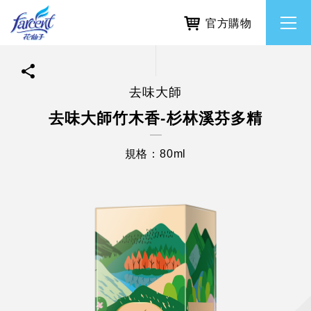
官方購物
去味大師
繁體中文
所有品牌
去味大師竹木香-杉林溪芬多精
English
香氛去味
規格：80ml
個人護理
除濕防霉
居家清潔洗劑
使命與核心價值
利害關係人互動與經營
重大訊息
常見問題