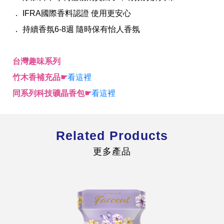
． IFRA國際香料認證 使用更安心
． 持續香氛6-8週 隨時保有怡人香氛
台灣趣味系列
全球經營版圖
竹木香補充品☛
看這裡
同系列科技礦晶香包☛
看這裡
股東服務
人才招募
查詢即時股價與歷年股利資訊
Related Products
人，是花仙子企業最珍視的重要資產
更多產品