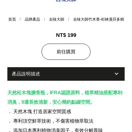
首頁
品牌產品
去味大師
去味大師竹木香-杉林溪芬多精
NT$ 199
前往購買
集團歷史
產品說明描述
財務資訊
海外代理
天然松木塊擴香瓶，IFRA認證原料，植萃精油搭配專利
提供年報、每季財報、法說會資訊
不斷創新突破，致力提供消費者更舒適、方便的居家生
消臭，8週長效清新，安心簡約點綴空間。
活
． 天然木塊 打造居家空間質感
． 專利頂空鮮萃技術，不傷害植物萃取法
． 添加日本專利植物消臭因子，有效分解異味