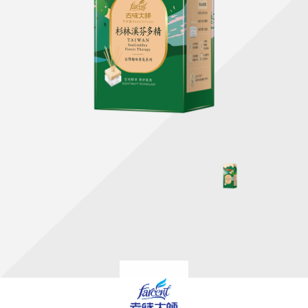
天然清潔洗劑
透過各種型態及管道與利害關係人建立友善溝通平台
股東會相關重要事項與發佈
協助解決您對產品的疑問
居家打掃工具
防蚊驅蟲
經營團隊
ESG永續發展
公司治理
代工服務
重視企業道德、遵守法治，並積極參與社會公益，追求
提升資訊透明度為遵循原則，逐步推動各項制度及辦法
我們提供完整與品質保證的代工服務(ODM/OEM)
永續發展